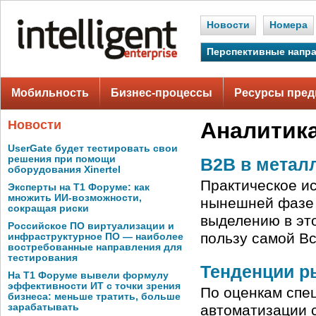
Новости
Номера
Перспективные напр
Мобильность
Бизнес-процессы
Ресурсы пред
Новости
Аналитик
UserGate будет тестировать свои
решения при помощи
B2B в метал
оборудования Xinertel
Практическое ис
Эксперты на Т1 Форуме: как
множить ИИ-возможности,
нынешней фазе 
сокращая риски
выделению в это
Российское ПО виртуализации и
пользу самой В
инфраструктурное ПО — наиболее
востребованные направления для
тестирования
Тенденции р
На Т1 Форуме вывели формулу
эффективности ИТ с точки зрения
По оценкам спе
бизнеса: меньше тратить, больше
зарабатывать
автоматизации 