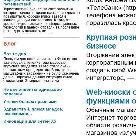
Когда Андрей В
путешествий
«Телебанк» (http
Туристический бизнес, за счет развития
которого качество жизни населения должно
телефона можно
повышаться, хорошо вписывается в
концепцию «умного города». К тому же
поразилась кра
уровень использования информационных
технологий в данной отрасли за последние
пятнадцать-двадцать лет …
Крупная роз
Блог
бизнесе
Вторжение элек
Вот те два...
Поводом для написания этого блога стала
корпоративным 
уже вторая в течение года массовая
вирусная эпидемия. И это стало очень
создать свой We
неприятным прецедентом. Ведь столь
масштабных заражений не было уже очень
интегратора, —
давно. Впрочем, данная ситуация была
ожидаемой. Эпидемию вызвали …
Не все апдейты одинаково
Web-киоски 
полезны
функциями о
Утечки бывают разными
Обычные магази
Здравствуй, племя младое,
незнакомое...
Интернет-торгов
Инновации для сетей X5
области розничн
магазинов излуч