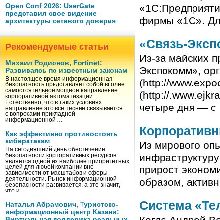
Open Conf 2026: UserGate
«1С:Предприяти
представил свое видение
фирмы «1С». Для
архитектуры сетевого доверия
«Связь-Эксп
Рекомендуемые статьи
Из-за майских п
Михаил Родионов, Fortinet:
Экспокомм», ор
Развиваясь по известным законам
В настоящее время информационная
(http://www.expo
безопасность представляет собой вполне
самостоятельное мощное направление
(http://.www.ejk
корпоративной автоматизации.
Естественно, что в таких условиях
четыре дня — с
направление это все теснее связывается
с вопросами прикладной
информационной …
Корпоративн
Как эффективно противостоять
кибератакам
Из мирового оп
На сегодняшний день обеспечение
инфраструктуру 
безопасности корпоративных ресурсов
является одной из наиболее приоритетных
целей для любой компании вне
прирост экономи
зависимости от масштабов и сферы
деятельности. Рынок информационной
образом, активн
безопасности развивается, а это значит,
что и …
Система «Тел
Наталья Абрамович, Туристско-
информационный центр Казани:
Виртуальная поддержка реальных