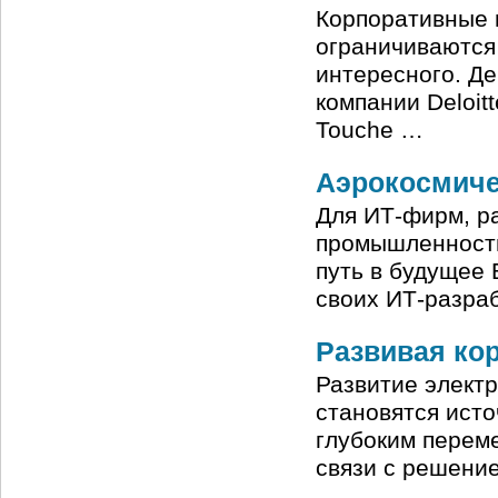
Корпоративные 
ограничиваются
интересного. Д
компании Deloit
Touche …
Аэрокосмиче
Для ИТ-фирм, р
промышленность
путь в будущее
своих ИТ-разраб
Развивая ко
Развитие элект
становятся исто
глубоким переме
связи с решени