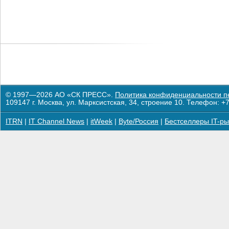
© 1997—2026 АО «СК ПРЕСС».
Политика конфиденциальности п
109147 г. Москва, ул. Марксистская, 34, строение 10. Телефон: +7
ITRN
|
IT Channel News
|
itWeek
|
Byte/Россия
|
Бестселлеры IT-ры