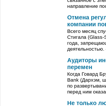
связанное с эле
направление пос
Отмена регу
компании по
Всего месяц спу
Стигала (Glass-
года, запрещаю
деятельностью.
Аудиторы ин
перемен
Когда Говард Бр
Bank (Дархэм, ш
по развертыван
перед ним оказа
Не только лю