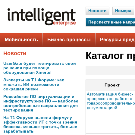
Новости
Номера
Перспективные напр
Мобильность
Бизнес-процессы
Ресурсы пред
Новости
Каталог п
UserGate будет тестировать свои
решения при помощи
оборудования Xinertel
Эксперты на Т1 Форуме: как
множить ИИ-возможности,
Проект
сокращая риски
Автоматизация бизнес-
Российское ПО виртуализации и
процессов по работе с
инфраструктурное ПО — наиболее
товаросопроводительн
востребованные направления для
документацией
тестирования
На Т1 Форуме вывели формулу
эффективности ИТ с точки зрения
бизнеса: меньше тратить, больше
зарабатывать