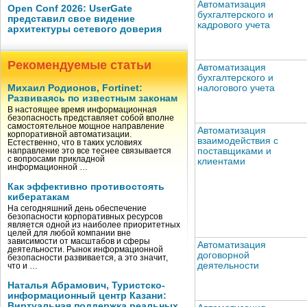
Автоматизация
Open Conf 2026: UserGate
бухгалтерского и
представил свое видение
кадрового учета
архитектуры сетевого доверия
Рекомендуемые статьи
Автоматизация
бухгалтерского и
налогового учета
Михаил Родионов, Fortinet:
Развиваясь по известным законам
В настоящее время информационная
безопасность представляет собой вполне
самостоятельное мощное направление
Автоматизация
корпоративной автоматизации.
взаимодействия с
Естественно, что в таких условиях
поставщиками и
направление это все теснее связывается
с вопросами прикладной
клиентами
информационной …
Как эффективно противостоять
кибератакам
На сегодняшний день обеспечение
безопасности корпоративных ресурсов
является одной из наиболее приоритетных
целей для любой компании вне
зависимости от масштабов и сферы
Автоматизация
деятельности. Рынок информационной
договорной
безопасности развивается, а это значит,
деятельности
что и …
Наталья Абрамович, Туристско-
информационный центр Казани:
Виртуальная поддержка реальных