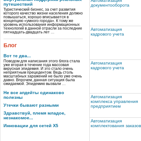
Автоматизация
путешествий
документооборота
Туристический бизнес, за счет развития
которого качество жизни населения должно
повышаться, хорошо вписывается в
концепцию «умного города». К тому же
уровень использования информационных
технологий в данной отрасли за последние
Автоматизация
пятнадцать-двадцать лет …
кадрового учета
Блог
Вот те два...
Поводом для написания этого блога стала
Автоматизация
уже вторая в течение года массовая
кадрового учета
вирусная эпидемия. И это стало очень
неприятным прецедентом. Ведь столь
масштабных заражений не было уже очень
давно. Впрочем, данная ситуация была
ожидаемой. Эпидемию вызвали …
Не все апдейты одинаково
Автоматизация
полезны
комплекса управления
Утечки бывают разными
предприятием
Здравствуй, племя младое,
незнакомое...
Автоматизация
комплектования заказов
Инновации для сетей X5